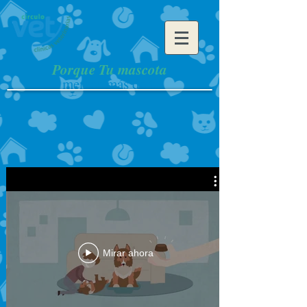
Porque Tu mascota
merece más de ti
Mirar ahora